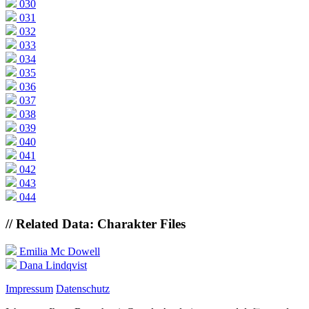
030
031
032
033
034
035
036
037
038
039
040
041
042
043
044
// Related Data: Charakter Files
Emilia Mc Dowell
Dana Lindqvist
Impressum
Datenschutz