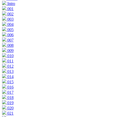
Intro
001
002
003
004
005
006
007
008
009
010
011
012
013
014
015
016
017
018
019
020
021