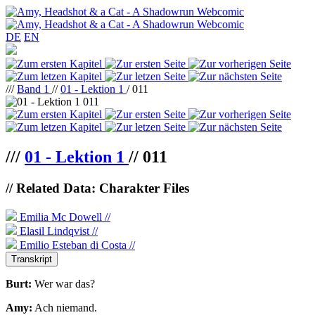
DE
EN
///
Band 1
//
01 - Lektion 1
/ 011
///
01 - Lektion 1
//
011
// Related Data: Charakter Files
Emilia Mc Dowell //
Elasil Lindqvist //
Emilio Esteban di Costa //
Transkript
Burt:
Wer war das?
Amy:
Ach niemand.