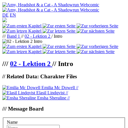
DE
EN
///
Band 1
//
02 - Lektion 2
/ Intro
///
02 - Lektion 2
//
Intro
// Related Data: Charakter Files
Emilia Mc Dowell //
Elasil Lindqvist //
Ensha Sheraline //
/// Message Board
Name