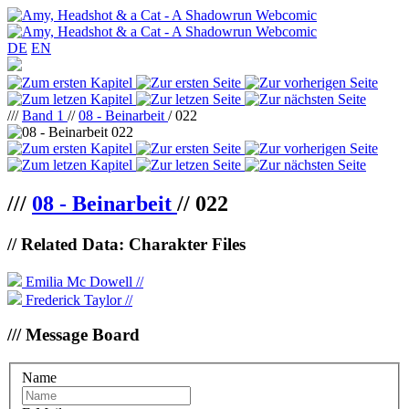
DE
EN
///
Band 1
//
08 - Beinarbeit
/ 022
///
08 - Beinarbeit
//
022
// Related Data: Charakter Files
Emilia Mc Dowell //
Frederick Taylor //
/// Message Board
Name